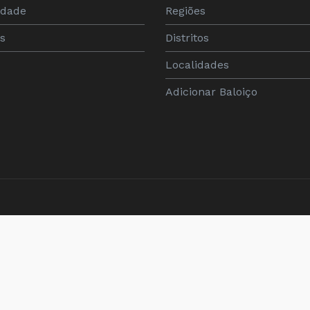
dade
Regiões
os
Distritos
Localidades
Adicionar Baloiço