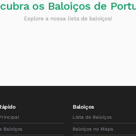
cubra os Baloiços de Portu
Explore a nossa lista de baloiços!
Rápido
Baloiços
Principal
Lista de Baloiços
s Baloiços
Baloiços no Mapa