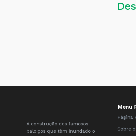
Des
Menu 
Página 
A construção dos famosos
Sobre o
baloiços que têm inundado o