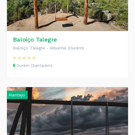
Baloiço Talegre
Baloiço Talegre - Alburitel (Ourém)
Ourém (Santarém)
Alentejo