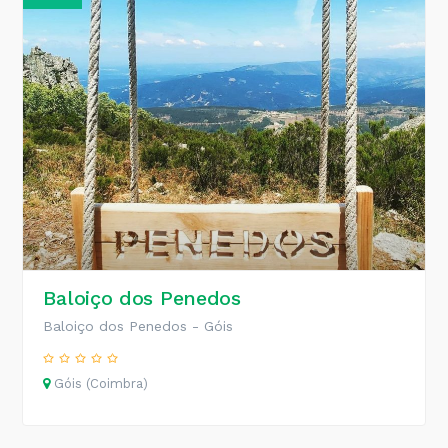
Baloiço dos Penedos
Baloiço dos Penedos - Góis
Góis (Coimbra)