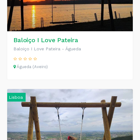
Baloiço I Love Pateira
Baloiço I Love Pateira - Águeda
Águeda (Aveiro)
Lisboa