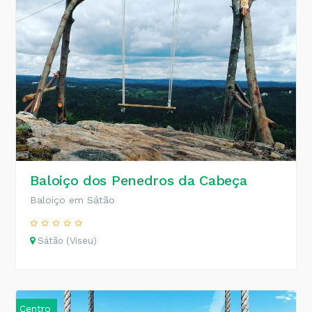
Baloiço dos Penedros da Cabeça
Baloiço em Sátão
Sátão (Viseu)
Centro